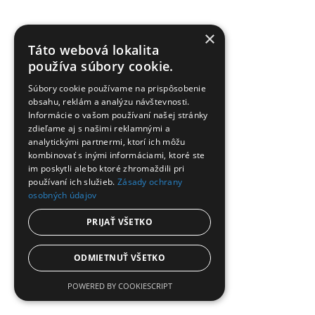
×
Táto webová lokalita
používa súbory cookie.
Súbory cookie používame na prispôsobenie
Výkon
obsahu, reklám a analýzu návštevnosti.
2.6 kW
Informácie o vašom používaní našej stránky
3.5 kW
zdieľame aj s našimi reklamnými a
5.3 kW
analytickými partnermi, ktorí ich môžu
kombinovať s inými informáciami, ktoré ste
Klimatizácia Midea Oasis Plus+
im poskytli alebo ktoré zhromaždili pri
používaní ich služieb.
Zásady ochrany
od
1 410,00
€
osobných údajov
Midea Oasis Plus je vysokovýkonná a extra úsporná
klimatizácia triedy A+++, ktorá zvláda chladenie až do
PRIJAŤ VŠETKO
‑25 °C a vykurovanie do…
Pridať do košíka
ODMIETNUŤ VŠETKO
POWERED BY COOKIESCRIPT