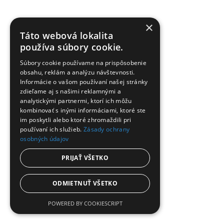
×
Táto webová lokalita
používa súbory cookie.
Súbory cookie používame na prispôsobenie
obsahu, reklám a analýzu návštevnosti.
Informácie o vašom používaní našej stránky
zdieľame aj s našimi reklamnými a
analytickými partnermi, ktorí ich môžu
kombinovať s inými informáciami, ktoré ste
im poskytli alebo ktoré zhromaždili pri
používaní ich služieb.
Zásady ochrany
osobných údajov
2.1 kW
(1)
PRIJAŤ VŠETKO
ODMIETNUŤ VŠETKO
POWERED BY COOKIESCRIPT